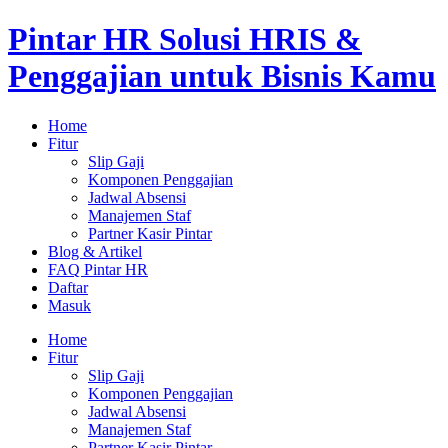
Lewati
Pintar HR Solusi HRIS &
ke
konten
Penggajian untuk Bisnis Kamu
Home
Fitur
Slip Gaji
Komponen Penggajian
Jadwal Absensi
Manajemen Staf
Partner Kasir Pintar
Blog & Artikel
FAQ Pintar HR
Daftar
Masuk
Menu
Home
Fitur
Slip Gaji
Komponen Penggajian
Jadwal Absensi
Manajemen Staf
Partner Kasir Pintar