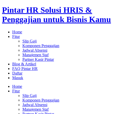
Lewati
Pintar HR Solusi HRIS &
ke
konten
Penggajian untuk Bisnis Kamu
Home
Fitur
Slip Gaji
Komponen Penggajian
Jadwal Absensi
Manajemen Staf
Partner Kasir Pintar
Blog & Artikel
FAQ Pintar HR
Daftar
Masuk
Menu
Home
Fitur
Slip Gaji
Komponen Penggajian
Jadwal Absensi
Manajemen Staf
Partner Kasir Pintar