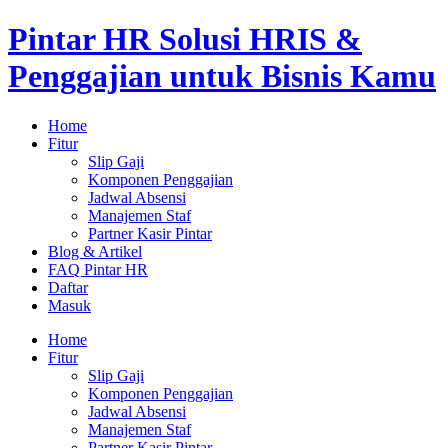
Lewati
Pintar HR Solusi HRIS &
ke
konten
Penggajian untuk Bisnis Kamu
Home
Fitur
Slip Gaji
Komponen Penggajian
Jadwal Absensi
Manajemen Staf
Partner Kasir Pintar
Blog & Artikel
FAQ Pintar HR
Daftar
Masuk
Menu
Home
Fitur
Slip Gaji
Komponen Penggajian
Jadwal Absensi
Manajemen Staf
Partner Kasir Pintar